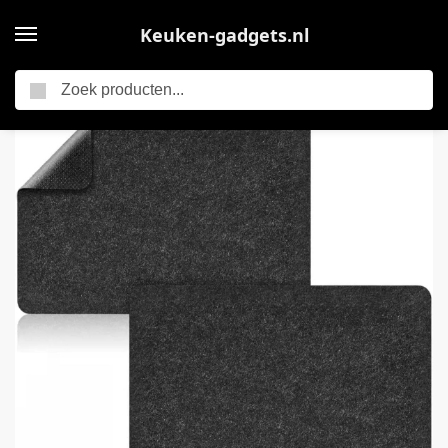
Keuken-gadgets.nl
Zoeken
Home
Ovenbeschermingsmat – 2 Stuks – Beschermmat – Keuken Accessoire – Gevoeld – Waterdicht en Antislip – Geschikt voor Airfryer Koffiezetapparaat Keukenblad – 44*30CM – Zwart
/