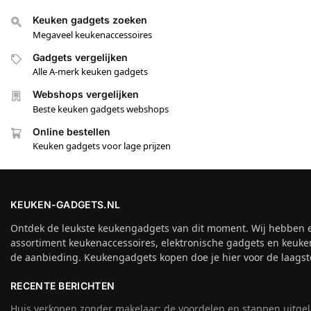
Keuken gadgets zoeken
Megaveel keukenaccessoires
Gadgets vergelijken
Alle A-merk keuken gadgets
Webshops vergelijken
Beste keuken gadgets webshops
Online bestellen
Keuken gadgets voor lage prijzen
KEUKEN-GADGETS.NL
Ontdek de leukste keukengadgets van dit moment. Wij hebben 
assortiment keukenaccessoires, elektronische gadgets en keuke
de aanbieding. Keukengadgets kopen doe je hier voor de laagste
RECENTE BERICHTEN
Huis verkopen zonder makelaar: de voordelen en stappen uitge