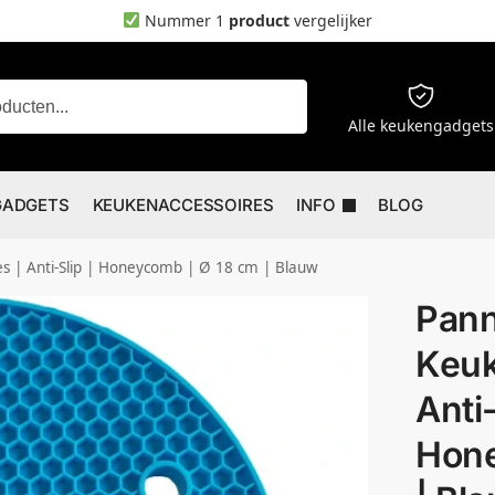
Nummer 1
product
vergelijker
Zoeken
Alle keukengadgets
GADGETS
KEUKENACCESSOIRES
INFO
BLOG
s | Anti-Slip | Honeycomb | Ø 18 cm | Blauw
Pann
Keuk
Anti-
Hone