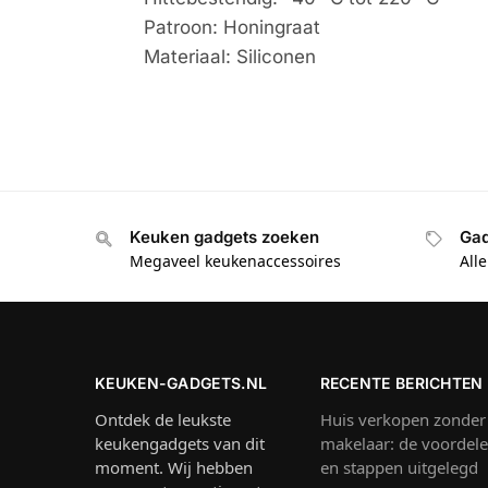
Patroon: Honingraat
Materiaal: Siliconen
Keuken gadgets zoeken
Gad
Megaveel keukenaccessoires
All
KEUKEN-GADGETS.NL
RECENTE BERICHTEN
Ontdek de leukste
Huis verkopen zonder
keukengadgets van dit
makelaar: de voordel
moment. Wij hebben
en stappen uitgelegd