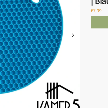
| Bl
€
7,99