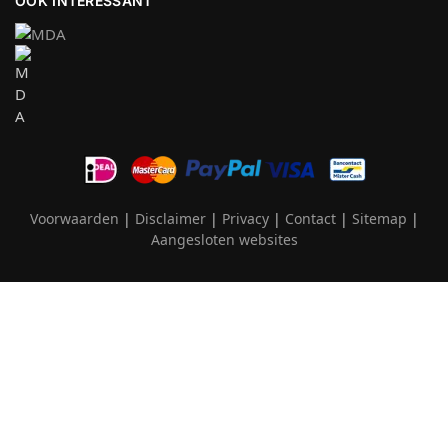
OOK INTERESSANT
Voorwaarden
|
Disclaimer
|
Privacy
|
Contact
|
Sitemap
|
Aangesloten websites