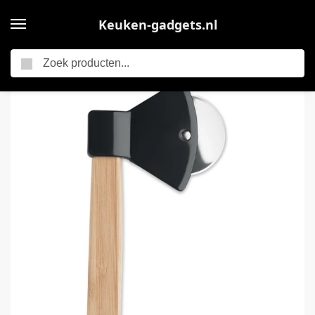
Keuken-gadgets.nl
Zoeken
Home
Pizzasnijder – Pizzaroller – Keuken accessoires – Bamboe hout – beige
/