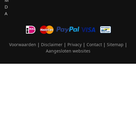
Voorwaarden
|
Disclaimer
|
Privacy
|
Contact
|
Sitemap
|
Aangesloten websites