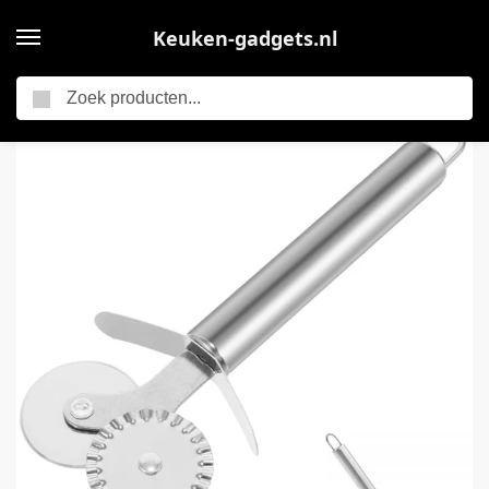
Keuken-gadgets.nl
Zoeken
Home
Pizzasnijder – Pizzaroller – Pizzames – Pizzasnijwiel – Dubbele Roller – Wiebelt Niet – Roestvrijstaal – Vaatwasserbestendig – Ergonomisch – Multifunctionele Roestvrijstalen – Scherp Wiel – Keukengerei – Keuken Accessoires – Voor Keuken En Bakkerij
/