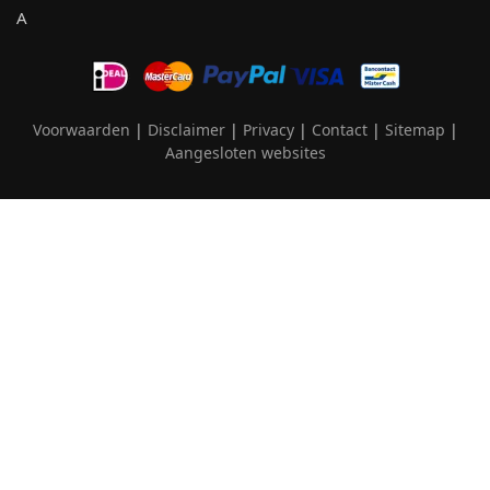
Voorwaarden
|
Disclaimer
|
Privacy
|
Contact
|
Sitemap
|
Aangesloten websites