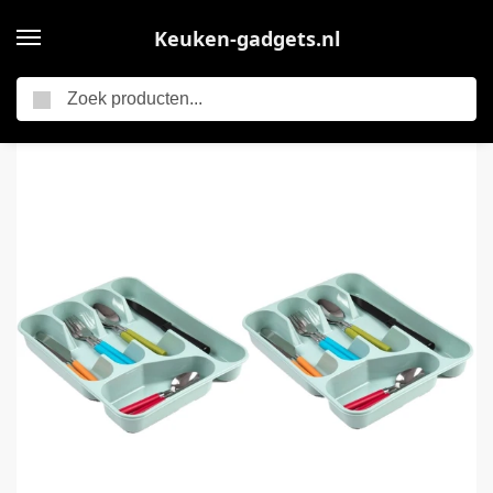
Keuken-gadgets.nl
Zoeken
Home
Plasticforte Bestekbak – bestekhouders – 5-vaks – mintgroen – 27 x 34 x 5 cm – Keuken opberg accessoires
/