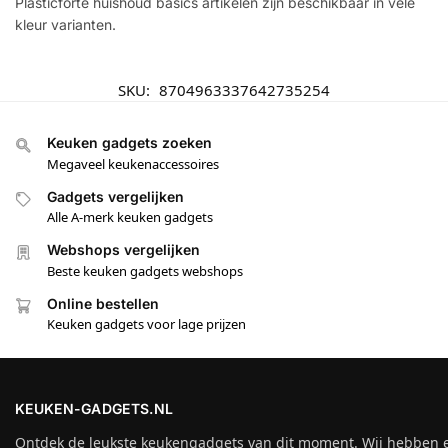
Plasticforte huishoud basics artikelen zijn beschikbaar in vele
kleur varianten.
SKU:
8704963337642735254
Keuken gadgets zoeken
Megaveel keukenaccessoires
Gadgets vergelijken
Alle A-merk keuken gadgets
Webshops vergelijken
Beste keuken gadgets webshops
Online bestellen
Keuken gadgets voor lage prijzen
KEUKEN-GADGETS.NL
Ontdek de leukste keukengadgets van dit moment. Wij hebben 