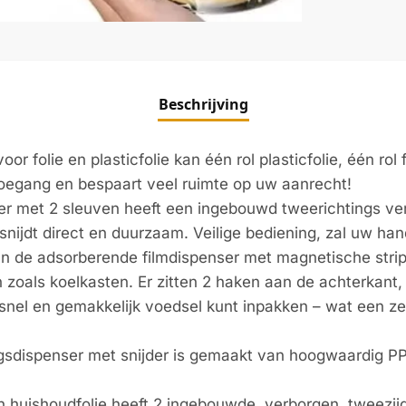
Beschrijving
or folie en plasticfolie kan één rol plasticfolie, één rol
oegang en bespaart veel ruimte op uw aanrecht!
er met 2 sleuven heeft een ingebouwd tweerichtings ve
 snijdt direct en duurzaam. Veilige bediening, zal uw ha
 de adsorberende filmdispenser met magnetische strip 
zoals koelkasten. Er zitten 2 haken aan de achterkant
snel en gemakkelijk voedsel kunt inpakken – wat een ze
gsdispenser met snijder is gemaakt van hoogwaardig PP
 huishoudfolie heeft 2 ingebouwde, verborgen, tweezijd