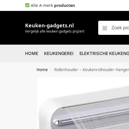
Alle A-merk
producten
Keuken-gadgets.nl
Vergelijk alle keuken gadgets prijzen!
HOME
KEUKENGEREI
ELEKTRISCHE KEUKEN
Home
Rollenhouder – Keukenrolhouder Hangend – Foliesnijd
/