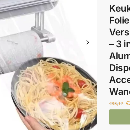
Keuk
Folie
Vers
– 3 i
Alum
Disp
Acce
Wand
€
€
33,17