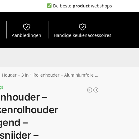
De beste
product
webshops
Aanbiedingen
Handige keukenaccessoires
uminiumfolie Dispenser – Keuken Accessoires – Wandmodel – Wit
g!
enhouder –
enrolhouder
end –
snijder –