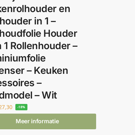
enrolhouder en
houder in 1 –
houdfolie Houder
n 1 Rollenhouder –
iniumfolie
enser – Keuken
ssoires –
model – Wit
27,30
-18%
Meer informatie