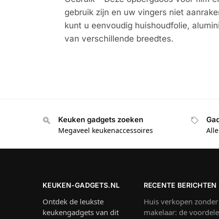
gebruik zijn en uw vingers niet aanrake
kunt u eenvoudig huishoudfolie, alumin
van verschillende breedtes.
Keuken gadgets zoeken
Gad
Megaveel keukenaccessoires
All
KEUKEN-GADGETS.NL
RECENTE BERICHTEN
Ontdek de leukste
Huis verkopen zonder
keukengadgets van dit
makelaar: de voordel