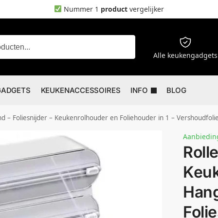
Nummer 1
product
vergelijker
Zoeken
Alle keukengadgets
GADGETS
KEUKENACCESSOIRES
INFO
BLOG
er – Keukenrolhouder en Foliehouder in 1 – Vershoudfolie Houder – 3 in 1 Rollenhouder – Al
Aanbiedin
Roll
Keuk
Hang
Folie