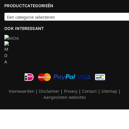
PRODUCTCATEGORIEËN
Een categorie selecteren
OOK INTERESSANT
Voorwaarden
|
Disclaimer
|
Privacy
|
Contact
|
Sitemap
|
Aangesloten websites