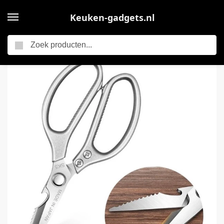
Keuken-gadgets.nl
Zoeken
Home
RVS Keukenschaar – Japanse Stijl – Vleesschaar – Wildschaar – Schaar Voor Voedsel – Keuken Accessoires – Scharen – Roestvrij Staal
/