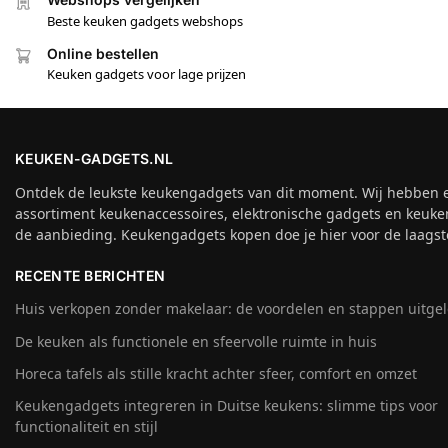
Beste keuken gadgets webshops
Online bestellen
Keuken gadgets voor lage prijzen
KEUKEN-GADGETS.NL
Ontdek de leukste keukengadgets van dit moment. Wij hebben 
assortiment keukenaccessoires, elektronische gadgets en keuke
de aanbieding. Keukengadgets kopen doe je hier voor de laagste
RECENTE BERICHTEN
Huis verkopen zonder makelaar: de voordelen en stappen uitge
De keuken als functionele en sfeervolle ruimte in huis
Horeca tafels als stille kracht achter sfeer, comfort en omzet
Keukengadgets integreren in Duitse keukens: slimme tips voor
functionaliteit en stijl