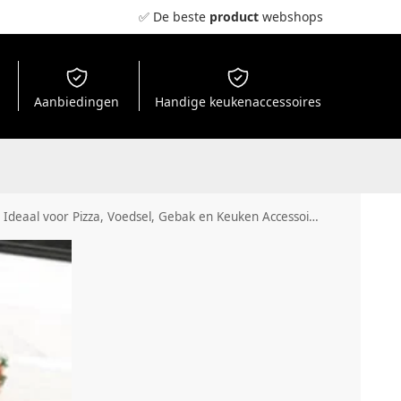
✅ De beste
product
webshops
Aanbiedingen
Handige keukenaccessoires
deaal voor Pizza, Voedsel, Gebak en Keuken Accessoires