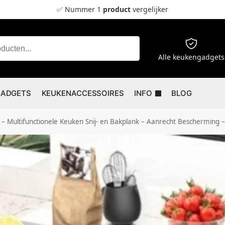
✅ Nummer 1
product
vergelijker
Zoeken
Alle keukengadgets
GADGETS
KEUKENACCESSOIRES
INFO
BLOG
Multifunctionele Keuken Snij- en Bakplank – Aanrecht Bescherming – I