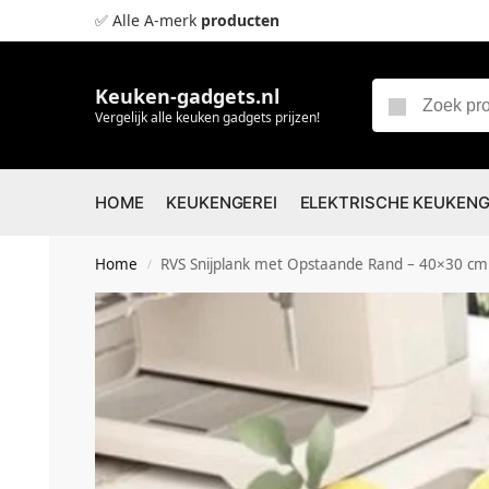
✅ Alle A-merk
producten
Keuken-gadgets.nl
Vergelijk alle keuken gadgets prijzen!
HOME
KEUKENGEREI
ELEKTRISCHE KEUKEN
Home
RVS Snijplank met Opstaande Rand – 40×30 cm – 
/