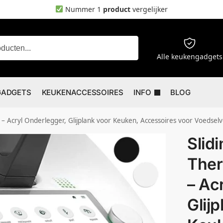
Nummer 1
product
vergelijker
Zoeken
Alle keukengadgets
GADGETS
KEUKENACCESSOIRES
INFO
BLOG
 Acryl Onderlegger, Glijplank voor Keuken, Accessoires voor Voedsel
Slid
The
– Ac
Glij