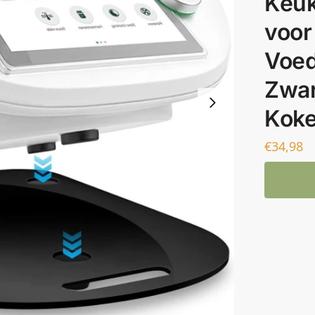
Keuk
voor
Voed
Zwar
Koke
€
34,98