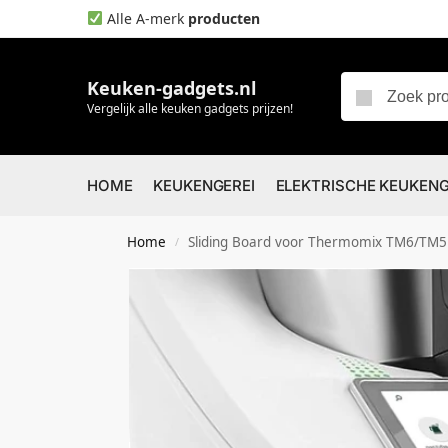
Alle A-merk
producten
Keuken-gadgets.nl
Vergelijk alle keuken gadgets prijzen!
HOME
KEUKENGEREI
ELEKTRISCHE KEUKEN
Home
Sliding Board voor Thermomix TM6/TM5 –
/