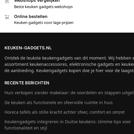
Webshops vergelijken
Beste keuken gadgets webshops
Online bestellen
Keuken gadgets voor lage prijzen
KEUKEN-GADGETS.NL
Ontdek de leukste keukengadgets van dit moment. Wij hebben 
assortiment keukenaccessoires, elektronische gadgets en keuke
de aanbieding. Keukengadgets kopen doe je hier voor de laagste
RECENTE BERICHTEN
Huis verkopen zonder makelaar: de voordelen en stappen uitge
De keuken als functionele en sfeervolle ruimte in huis
Horeca tafels als stille kracht achter sfeer, comfort en omzet
Keukengadgets integreren in Duitse keukens: slimme tips voor
functionaliteit en stijl