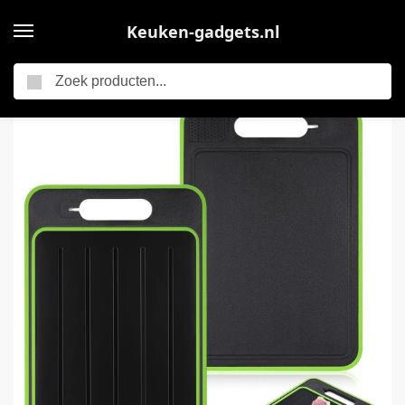
Keuken-gadgets.nl
Zoeken
Home
Snelle Ontdooiplaat – 36 x 25 CM – Snijplank – Multifunctionele dubbelzijdige snijplank – Met messenslijpzone, knoflookpureezone – Keuken Accessoires – Antiaanbakplaat – Metaallegering – Ontdooi Plank – Ontdooiplaat Vlees en Vis – Vlees Ontdooien
/