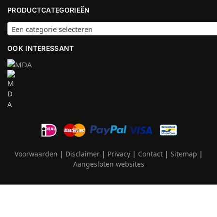
PRODUCTCATEGORIEËN
Een categorie selecteren
OOK INTERESSANT
Voorwaarden
|
Disclaimer
|
Privacy
|
Contact
|
Sitemap
|
Aangesloten websites