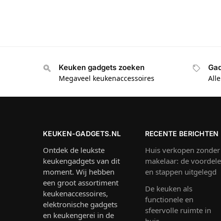
Keuken gadgets zoeken
Gad
Megaveel keukenaccessoires
All
KEUKEN-GADGETS.NL
RECENTE BERICHTEN
Ontdek de leukste
Huis verkopen zonder
keukengadgets van dit
makelaar: de voordel
moment. Wij hebben
en stappen uitgelegd
een groot assortiment
De keuken als
keukenaccessoires,
functionele en
elektronische gadgets
sfeervolle ruimte in
en keukengerei in de