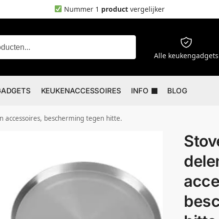
Nummer 1
product
vergelijker
Zoeken
Alle keukengadgets
GADGETS
KEUKENACCESSOIRES
INFO
BLOG
en accessoires, bescherming tegen hitte.
Stov
dele
acce
besc