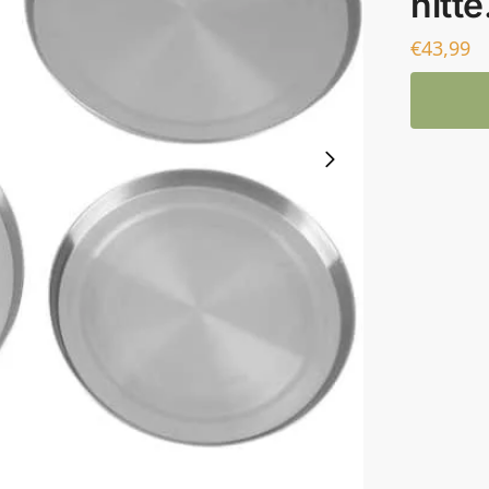
hitte
€
43,99