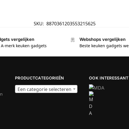
SKU:
8870361203553215625
gets vergelijken
Webshops vergelijken
e A-merk keuken gadgets
Beste keuken gadgets w
PRODUCTCATEGORIEËN
OOK INTERESSANT
Een categorie selecteren
en