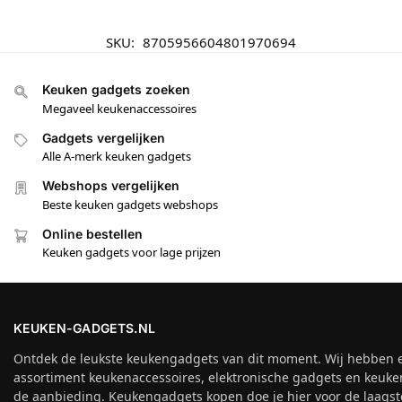
SKU:
8705956604801970694
Keuken gadgets zoeken
Megaveel keukenaccessoires
Gadgets vergelijken
Alle A-merk keuken gadgets
Webshops vergelijken
Beste keuken gadgets webshops
Online bestellen
Keuken gadgets voor lage prijzen
KEUKEN-GADGETS.NL
Ontdek de leukste keukengadgets van dit moment. Wij hebben 
assortiment keukenaccessoires, elektronische gadgets en keuke
de aanbieding. Keukengadgets kopen doe je hier voor de laagste