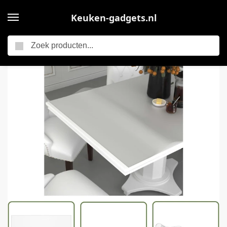
Keuken-gadgets.nl
Zoeken
Home
vidaXL Pvc Tafelmat – Tafelbeschermer – Tafelbeschermer 140×90 cm 2 mm PVC mat – Tafelhoes – Tafeldekking – Keuken Accessoires
/