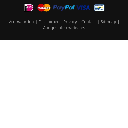
Voorwaarden
|
Disclaimer
|
Privacy
|
Contact
|
Sitemap
|
Aangesloten websites