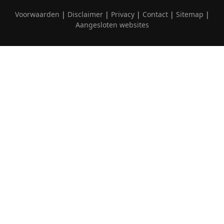
Voorwaarden
|
Disclaimer
|
Privacy
|
Contact
|
Sitemap
|
Aangesloten websites