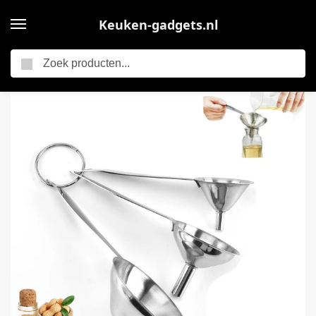
Keuken-gadgets.nl
Zoeken
Home
Trechter – 3 Stuks – Trechters – Keuken Trechtersr – Keukengereedschap – Met Lange Handvat – Keuken Accessoires – Roestvrij Staal – Vultrechter Met Grote Opening – Voor Het Vullen Van Flessen, Olie, Jam, Olie, Specerijen, Flessen, Wijn, Koffie, Thee
/