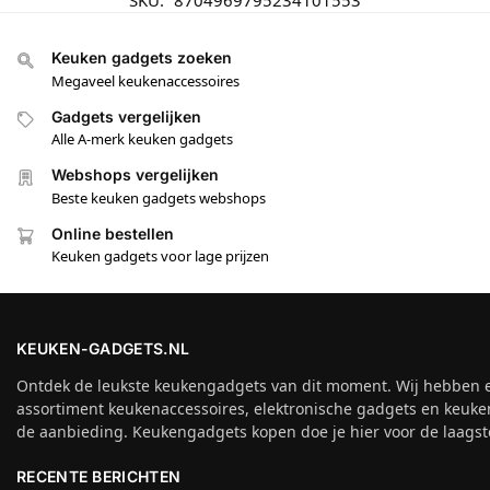
SKU:
8704969795234101553
Keuken gadgets zoeken
Megaveel keukenaccessoires
Gadgets vergelijken
Alle A-merk keuken gadgets
Webshops vergelijken
Beste keuken gadgets webshops
Online bestellen
Keuken gadgets voor lage prijzen
KEUKEN-GADGETS.NL
Ontdek de leukste keukengadgets van dit moment. Wij hebben 
assortiment keukenaccessoires, elektronische gadgets en keuke
de aanbieding. Keukengadgets kopen doe je hier voor de laagste
RECENTE BERICHTEN