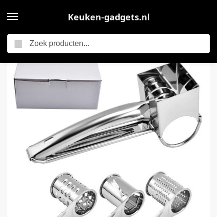
Keuken-gadgets.nl
Zoeken
Home
Trommelrasp – Met 4 Rollen – RVS – Handgebogen – Spiraalsnijder – Roterende – Handmatige Kaassnijder – Kaasrasp – Schaaf – Rasp – Molen – Kaasrasp harde kaas – Keukengerei – Keuken accessoires – Geschikt als Kaasmolen en Rasp – Zilver
/