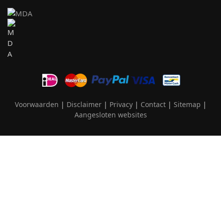
Voorwaarden
|
Disclaimer
|
Privacy
|
Contact
|
Sitemap
|
Aangesloten websites