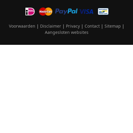
Voorwaarden
|
Disclaimer
|
Privacy
|
Contact
|
Sitemap
|
Aangesloten websites