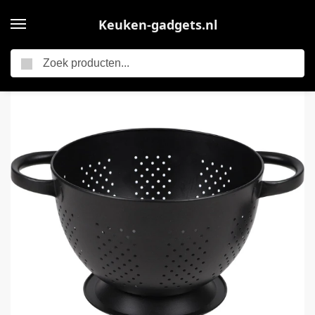
Keuken-gadgets.nl
Zoeken
Home
Urban Living Keuken vergiet – zwart – RVS – D22 cm x H24 cm – keuken zeef – keuken accessoires
/