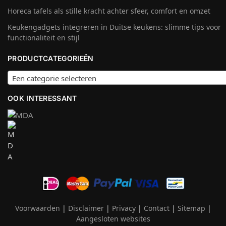
Horeca tafels als stille kracht achter sfeer, comfort en omzet
Keukengadgets integreren in Duitse keukens: slimme tips voor
functionaliteit en stijl
PRODUCTCATEGORIEËN
Een categorie selecteren
OOK INTERESSANT
Voorwaarden
|
Disclaimer
|
Privacy
|
Contact
|
Sitemap
|
Aangesloten websites