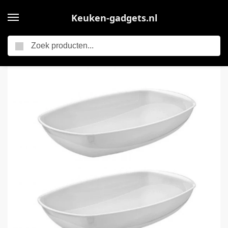
Keuken-gadgets.nl
Zoeken
Home
Voedsel Serveerschaal – 4x – wit – 19 x 28 cm – saladeschalen – serveerschalen – kommen – Keuken accessoires
/