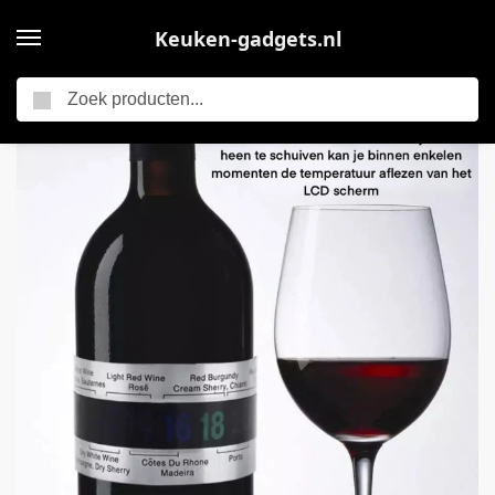
Keuken-gadgets.nl
Zoeken
Home
KimDo – Wijn thermometer – RVS – wijn accessoires – keuken accessoires – cadeau – wijn – cadeautip – gadgets cadeau – kerst geschenk – Kerstcadeaus – cadeau
/