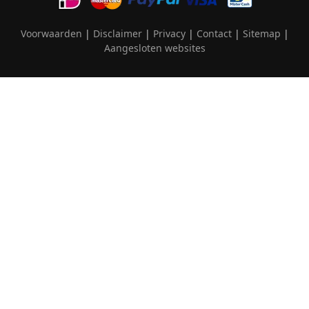
Voorwaarden
|
Disclaimer
|
Privacy
|
Contact
|
Sitemap
|
Aangesloten websites