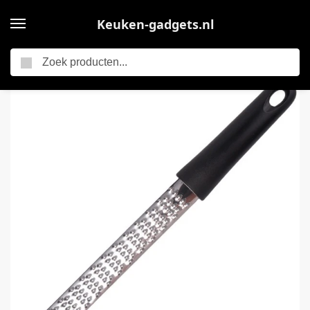
Keuken-gadgets.nl
Zoeken
Home
Zester – Zesteur- RVS – Handrasp lang – Kaasrasp – Citroenrasp – Handrasp – Rasp – Keukengerei – Multifunctioneel Handrasp lang – Keuken accessoires – Geschikt voor keukens – 32×3cm – Zwart
/