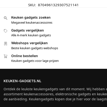
SKU:
8704961329307521141
Keuken gadgets zoeken
Megaveel keukenaccessoires
Gadgets vergelijken
Alle A-merk keuken gadgets
Webshops vergelijken
Beste keuken gadgets webshops
Online bestellen
Keuken gadgets voor lage prijzen
KEUKEN-GADGETS.NL
Ontdek de leukste keukengadgets van dit moment. Wij hebben 
assortiment keukenaccessoires, elektronische gadgets en keuke
de aanbieding. Keukengadgets kopen doe je hier voor de laagste