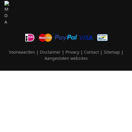
Voorwaarden
|
Disclaimer
|
Privacy
|
Contact
|
Sitemap
|
Aangesloten websites