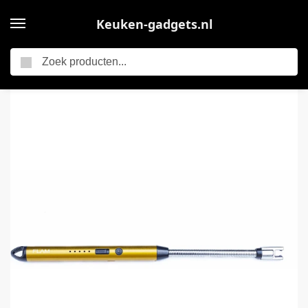
Keuken-gadgets.nl
Zoeken
Home
Elektrische keukengadgets
Plasma Aansteker – Handige Elektrische Keuken Aansteker – Lange Buigbare Hals voor Kaarsen – Windproof – USB Oplaadbaar – Flam – BBQ – Flexibel – Cadeau Vrouw – Goud
/
/