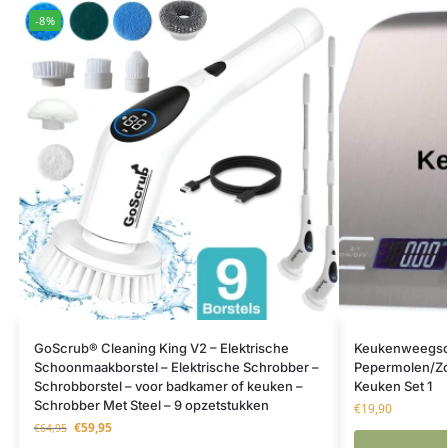
-8%
GoScrub® Cleaning King V2 – Elektrische
Keukenweegsch
Schoonmaakborstel – Elektrische Schrobber –
Pepermolen/Z
Schrobborstel – voor badkamer of keuken –
Keuken Set 1
Schrobber Met Steel – 9 opzetstukken
€
19,90
€
59,95
€
64,95