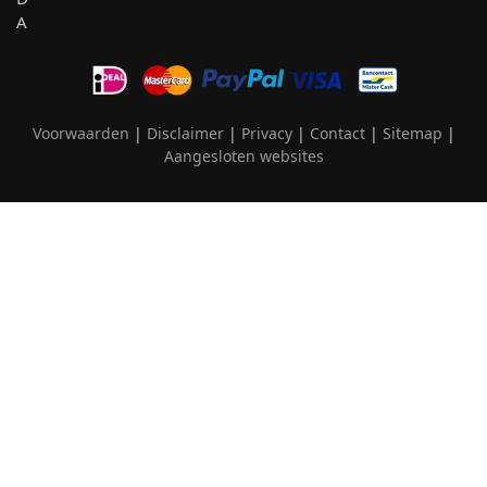
Voorwaarden
|
Disclaimer
|
Privacy
|
Contact
|
Sitemap
|
Aangesloten websites