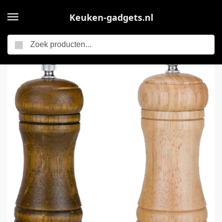
Keuken-gadgets.nl
Zoeken
Home
Elektrische keukengadgets
TuseRxln Elektrische Zout En Pepermolen – Automatisch – Oplaadbaar Eenvoudige Bediening – 2 Stuks – Keuken Meerkleurig
/
/