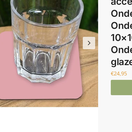
acce
Onde
Onde
10×1
Onde
glaz
€
24,95