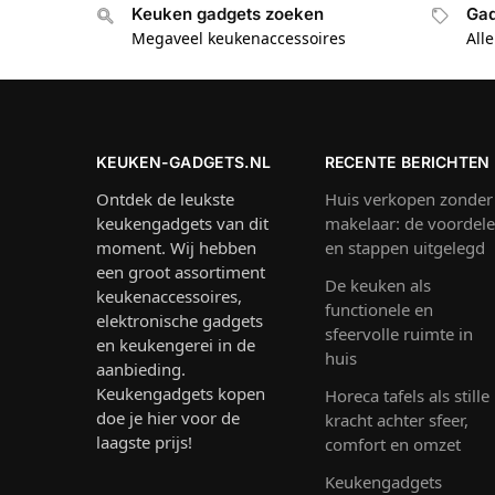
Keuken gadgets zoeken
Gad
Megaveel keukenaccessoires
All
KEUKEN-GADGETS.NL
RECENTE BERICHTEN
Ontdek de leukste
Huis verkopen zonder
keukengadgets van dit
makelaar: de voordel
moment. Wij hebben
en stappen uitgelegd
een groot assortiment
De keuken als
keukenaccessoires,
functionele en
elektronische gadgets
sfeervolle ruimte in
en keukengerei in de
huis
aanbieding.
Keukengadgets kopen
Horeca tafels als stille
doe je hier voor de
kracht achter sfeer,
laagste prijs!
comfort en omzet
Keukengadgets