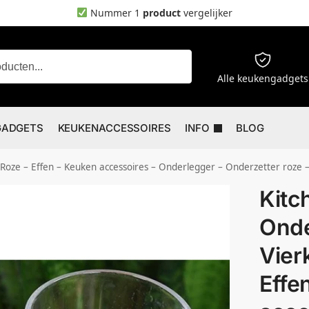
Nummer 1
product
vergelijker
Zoeken
Alle keukengadgets
GADGETS
KEUKENACCESSOIRES
INFO
BLOG
 Roze – Effen – Keuken accessoires – Onderlegger – Onderzetter roze 
Kitc
Onde
Vier
Effe