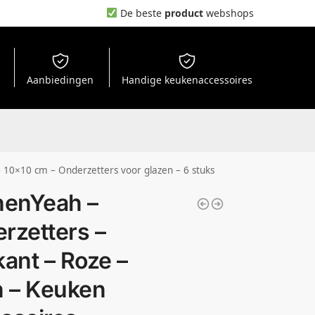
De beste
product
webshops
Aanbiedingen
Handige keukenaccessoires
– 10×10 cm – Onderzetters voor glazen – 6 stuks
henYeah –
rzetters –
kant – Roze –
n – Keuken