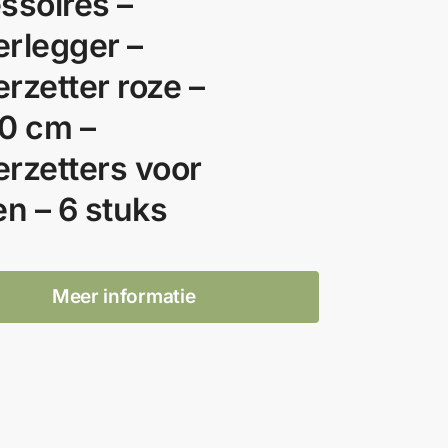
ssoires –
rlegger –
rzetter roze –
0 cm –
rzetters voor
en – 6 stuks
Meer informatie