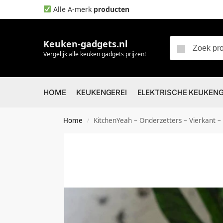
Alle A-merk
producten
Keuken-gadgets.nl
Vergelijk alle keuken gadgets prijzen!
HOME
KEUKENGEREI
ELEKTRISCHE KEUKEN
Home
KitchenYeah – Onderzetters – Vierkant –
/