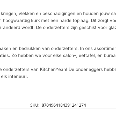
 kringen, vlekken en beschadigingen en houden jouw salo
n hoogwaardig kurk met een harde toplaag. Dit zorgt vo
arandeerd wordt. De onderzetters zijn geschikt voor gl
maken en bedrukken van onderzetters. In ons assortimen
traties. Zo hebben we voor elke salon-, eettafel, en bure
e onderzetters van KitchenYeah! De onderleggers hebben
elk interieur!.
SKU:
8704964184391241274