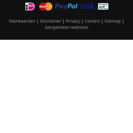
Voorwaarden
|
Disclaimer
|
Privacy
|
Contact
|
Sitemap
|
Aangesloten websites