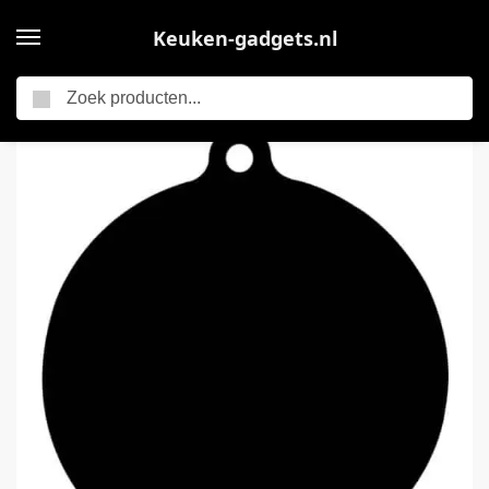
Keuken-gadgets.nl
Zoeken
Home
2x Kookplaat beschermingsmatje – Inductiemat – Beschermmat – Hittebeschermer koken – Induction protective mat – Keuken accessoires – 24 cm x 0,4mm – Siliconen – Zwart – Jonyx
/