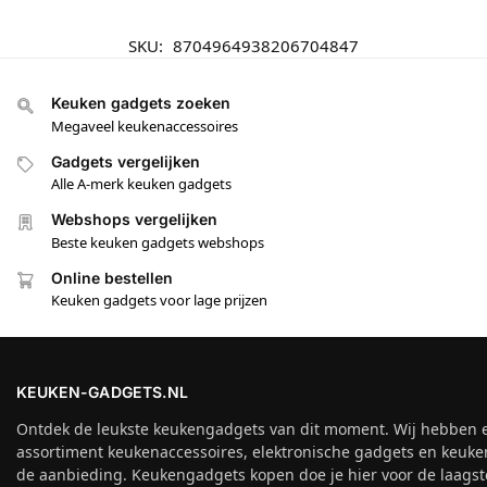
SKU:
8704964938206704847
Keuken gadgets zoeken
Megaveel keukenaccessoires
Gadgets vergelijken
Alle A-merk keuken gadgets
Webshops vergelijken
Beste keuken gadgets webshops
Online bestellen
Keuken gadgets voor lage prijzen
KEUKEN-GADGETS.NL
Ontdek de leukste keukengadgets van dit moment. Wij hebben 
assortiment keukenaccessoires, elektronische gadgets en keuke
de aanbieding. Keukengadgets kopen doe je hier voor de laagste