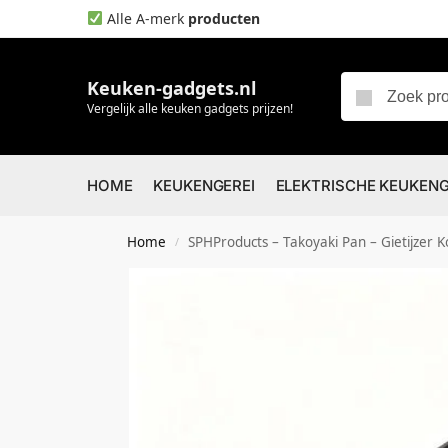
Alle A-merk
producten
Keuken-gadgets.nl
Vergelijk alle keuken gadgets prijzen!
HOME
KEUKENGEREI
ELEKTRISCHE KEUKEN
Home
SPHProducts – Takoyaki Pan – Gietijzer 
/