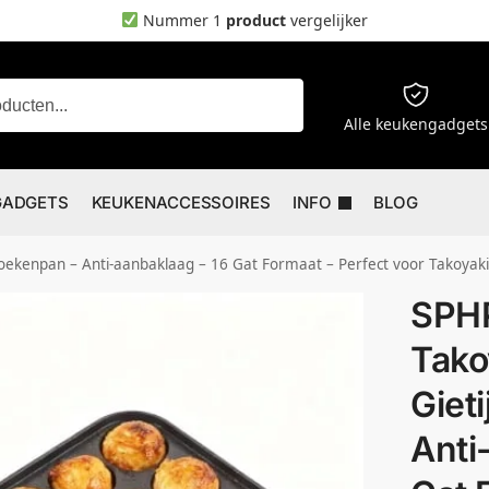
Nummer 1
product
vergelijker
Zoeken
Alle keukengadgets
GADGETS
KEUKENACCESSOIRES
INFO
BLOG
Koekenpan – Anti-aanbaklaag – 16 Gat Formaat – Perfect voor Takoyak
SPHP
Tako
Giet
Anti