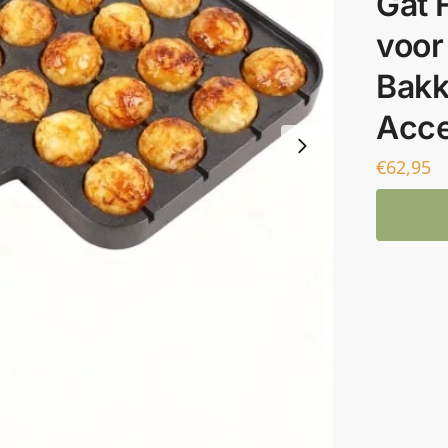
Gat 
voor
Bakk
Acce
€
62,95