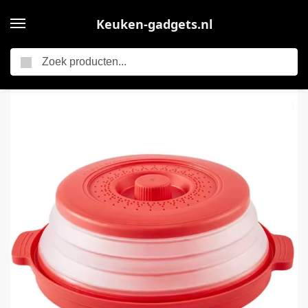
Keuken-gadgets.nl
Zoeken
Home
Opvouwbare Magnetron Deksel – Anti-Spat Magnetron Cover – Magnetron Afdekking tegen Spatten – Multifunctionele Splatter Guard & Stoomdeksel Keuken Accessoire – Rood
/