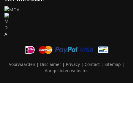
Voorwaarden
|
Disclaimer
|
Privacy
|
Contact
|
Sitemap
|
Aangesloten websites