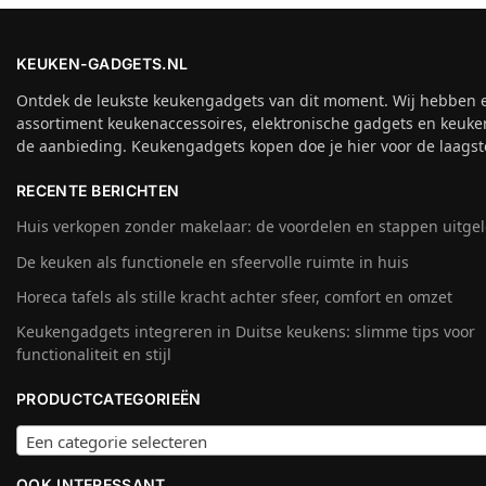
KEUKEN-GADGETS.NL
Ontdek de leukste keukengadgets van dit moment. Wij hebben 
assortiment keukenaccessoires, elektronische gadgets en keuke
de aanbieding. Keukengadgets kopen doe je hier voor de laagste
RECENTE BERICHTEN
Huis verkopen zonder makelaar: de voordelen en stappen uitge
De keuken als functionele en sfeervolle ruimte in huis
Horeca tafels als stille kracht achter sfeer, comfort en omzet
Keukengadgets integreren in Duitse keukens: slimme tips voor
functionaliteit en stijl
PRODUCTCATEGORIEËN
Een categorie selecteren
OOK INTERESSANT