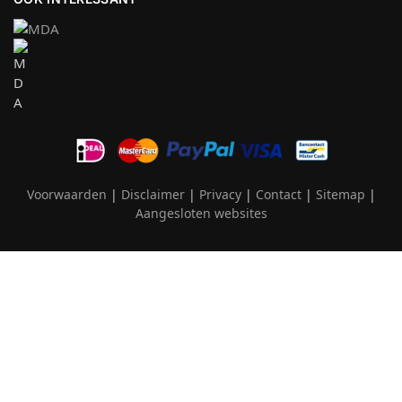
Voorwaarden
|
Disclaimer
|
Privacy
|
Contact
|
Sitemap
|
Aangesloten websites