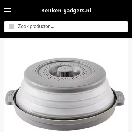
Keuken-gadgets.nl
Zoeken
Home
Opvouwbare Magnetron Deksel – Anti-Spat Magnetron Cover – Magnetron Afdekking tegen Spatten – Multifunctionele Splatter Guard & Stoomdeksel Keuken Accessoire – Grijs
/