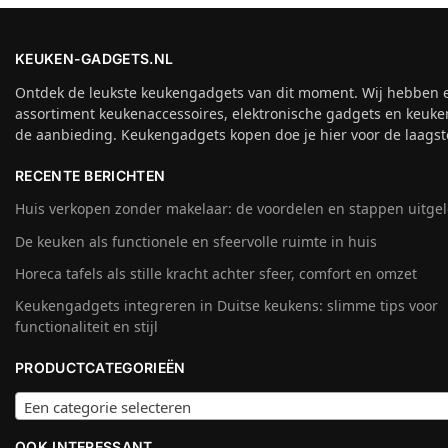
KEUKEN-GADGETS.NL
Ontdek de leukste keukengadgets van dit moment. Wij hebben 
assortiment keukenaccessoires, elektronische gadgets en keuke
de aanbieding. Keukengadgets kopen doe je hier voor de laagste
RECENTE BERICHTEN
Huis verkopen zonder makelaar: de voordelen en stappen uitge
De keuken als functionele en sfeervolle ruimte in huis
Horeca tafels als stille kracht achter sfeer, comfort en omzet
Keukengadgets integreren in Duitse keukens: slimme tips voor
functionaliteit en stijl
PRODUCTCATEGORIEËN
Een categorie selecteren
OOK INTERESSANT