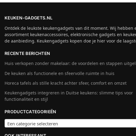
KEUKEN-GADGETS.NL
Ontdek de leukste keukengadgets van dit moment. Wij hebben 
assortiment keukenaccessoires, elektronische gadgets en keuke
de aanbieding. Keukengadgets kopen doe je hier voor de laagste
RECENTE BERICHTEN
Huis verkopen zonder makelaar: de voordelen en stappen uitge
De keuken als functionele en sfeervolle ruimte in huis
Horeca tafels als stille kracht achter sfeer, comfort en omzet
Keukengadgets integreren in Duitse keukens: slimme tips voor
functionaliteit en stijl
PRODUCTCATEGORIEËN
Een categorie selecteren
OOK INTERESSANT