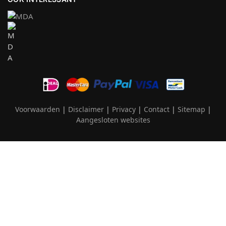
Voorwaarden
|
Disclaimer
|
Privacy
|
Contact
|
Sitemap
|
Aangesloten websites