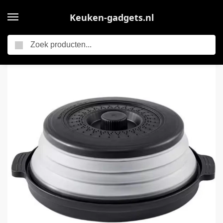
Keuken-gadgets.nl
Zoeken
Home
Opvouwbare Magnetron Deksel – Anti-Spat Magnetron Cover – Magnetron Afdekking tegen Spatten – Multifunctionele Splatter Guard & Stoomdeksel Keuken Accessoire – Zwart
/