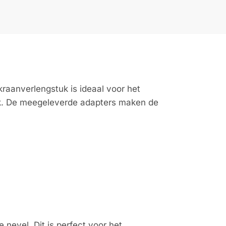
raanverlengstuk is ideaal voor het
taak. De meegeleverde adapters maken de
nevel. Dit is perfect voor het