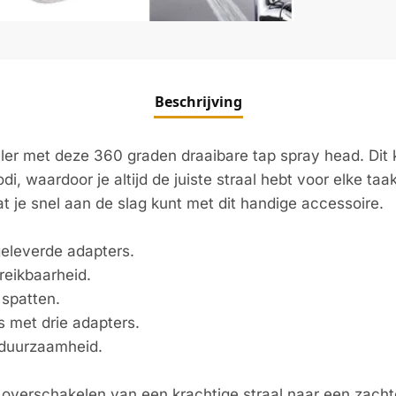
Beschrijving
er met deze 360 graden draaibare tap spray head. Dit k
di, waardoor je altijd de juiste straal hebt voor elke 
dat je snel aan de slag kunt met dit handige accessoire.
geleverde adapters.
reikbaarheid.
spatten.
s met drie adapters.
 duurzaamheid.
overschakelen van een krachtige straal naar een zachte 