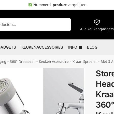
Nummer 1
product
vergelijker
Zoeken
Alle keukengadgets
GADGETS
KEUKENACCESSOIRES
INFO
BLOG
ging – 360° Draaibaar – Keuken Accessoire – Kraan Sproeier – Met 3
Stor
Head
Kraa
360°