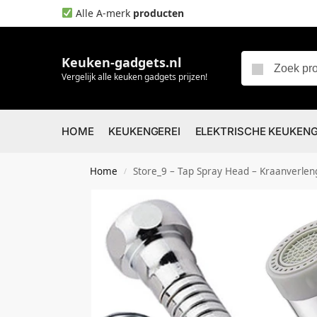
Alle A-merk
producten
Keuken-gadgets.nl
Vergelijk alle keuken gadgets prijzen!
HOME
KEUKENGEREI
ELEKTRISCHE KEUKEN
Home
Store_9 – Tap Spray Head – Kraanverlen
/