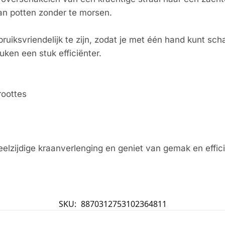
an potten zonder te morsen.
uiksvriendelijk te zijn, zodat je met één hand kunt sch
ken een stuk efficiënter.
roottes
lzijdige kraanverlenging en geniet van gemak en efficië
SKU:
8870312753102364811