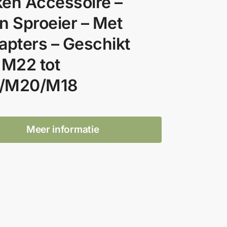
en Accessoire –
n Sproeier – Met
apters – Geschikt
 M22 tot
/M20/M18
Meer informatie