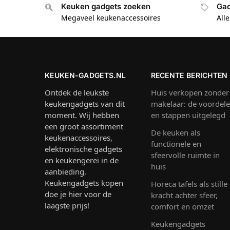
Keuken gadgets zoeken
Gad
Megaveel keukenaccessoires
All
KEUKEN-GADGETS.NL
RECENTE BERICHTEN
Ontdek de leukste
Huis verkopen zonder
keukengadgets van dit
makelaar: de voordel
moment. Wij hebben
en stappen uitgelegd
een groot assortiment
De keuken als
keukenaccessoires,
functionele en
elektronische gadgets
sfeervolle ruimte in
en keukengerei in de
huis
aanbieding.
Keukengadgets kopen
Horeca tafels als stille
doe je hier voor de
kracht achter sfeer,
laagste prijs!
comfort en omzet
Keukengadgets