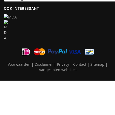
OOK INTERESSANT
Voorwaarden
|
Disclaimer
|
Privacy
|
Contact
|
Sitemap
|
Aangesloten websites