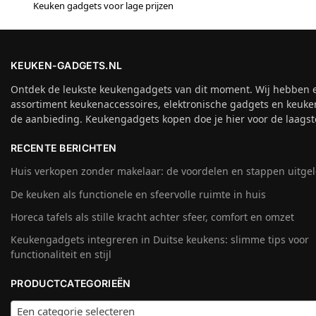
Keuken gadgets voor lage prijzen
KEUKEN-GADGETS.NL
Ontdek de leukste keukengadgets van dit moment. Wij hebben 
assortiment keukenaccessoires, elektronische gadgets en keuke
de aanbieding. Keukengadgets kopen doe je hier voor de laagste
RECENTE BERICHTEN
Huis verkopen zonder makelaar: de voordelen en stappen uitge
De keuken als functionele en sfeervolle ruimte in huis
Horeca tafels als stille kracht achter sfeer, comfort en omzet
Keukengadgets integreren in Duitse keukens: slimme tips voor
functionaliteit en stijl
PRODUCTCATEGORIEËN
Een categorie selecteren