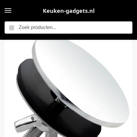
Keuken-gadgets.nl
Zoeken
Home
Waterkraan gatdeksel van roestvrij staal, keuken accessoire voor spoelbakgat – goede afdichting – 5 cm – zilverkleurig.
/