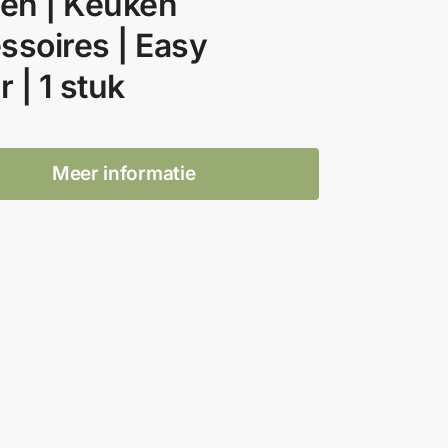
den | Keuken
ssoires | Easy
r | 1 stuk
Meer informatie