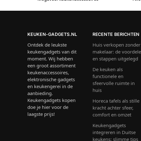
KEUKEN-GADGETS.NL
RECENTE BERICHTEN
Ontdek de leukste
Huis verkopen zonder
keukengadgets van dit
makelaar: de voordel
moment. Wij hebben
en stappen uitgelegd
een groot assortiment
De keuken als
keukenaccessoires,
functionele en
elektronische gadgets
sfeervolle ruimte in
en keukengerei in de
huis
aanbieding.
Keukengadgets kopen
Horeca tafels als stille
doe je hier voor de
kracht achter sfeer,
laagste prijs!
comfort en omzet
Keukengadgets
integreren in Duitse
keukens: slimme tips