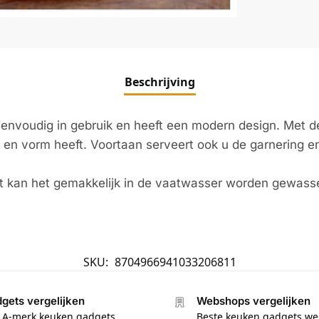
Beschrijving
eenvoudig in gebruik en heeft een modern design. Met dez
te en vorm heeft. Voortaan serveert ook u de garnering e
t kan het gemakkelijk in de vaatwasser worden gewass
SKU:
8704966941033206811
gets vergelijken
Webshops vergelijken
e A-merk keuken gadgets
Beste keuken gadgets w