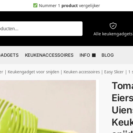
Nummer 1
product
vergelijker
Zoeken
Alle keukengadgets
GADGETS
KEUKENACCESSOIRES
INFO
BLOG
er | Keukengadget voor snijden | Keuken accessoires | Easy Slicer | 1 
Toma
Eiers
Uien
Keuk