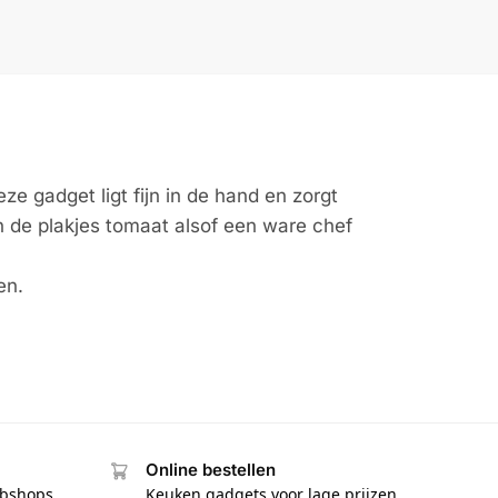
e gadget ligt fijn in de hand en zorgt
n de plakjes tomaat alsof een ware chef
en.
Online bestellen
ebshops
Keuken gadgets voor lage prijzen