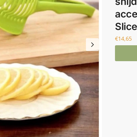
snij
acce
Slice
€
14,65