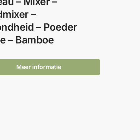
au – Mixer –
mixer –
ndheid – Poeder
e – Bamboe
Meer informatie