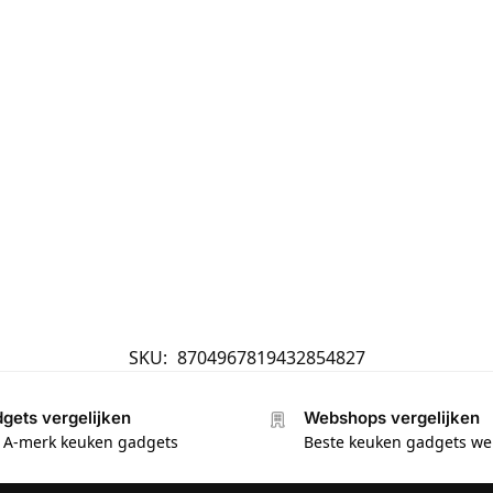
SKU:
8704967819432854827
gets vergelijken
Webshops vergelijken
e A-merk keuken gadgets
Beste keuken gadgets w