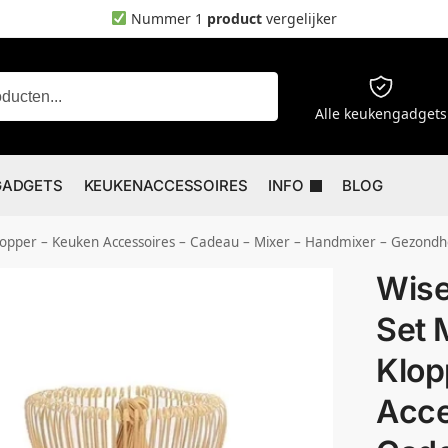
Nummer 1
product
vergelijker
Zoeken
Alle keukengadgets
GADGETS
KEUKENACCESSOIRES
INFO
BLOG
pper – Keuken Accessoires – Cadeau – Mixer – Handmixer – Gezond
Wis
Set 
Klop
Acce