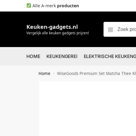
Alle A-merk
producten
Keuken-gadgets.nl
Vergelijk alle keuken gadgets prijzen!
HOME
KEUKENGEREI
ELEKTRISCHE KEUKEN
Home
WiseGoods Premium Set Matcha Thee Klo
/